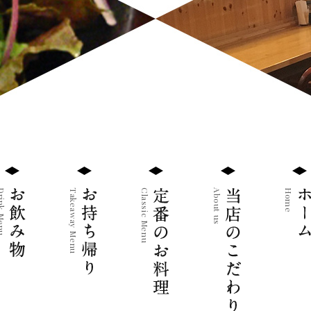
nk Menu
Takeaway Menu
Classic Menu
About us
Home