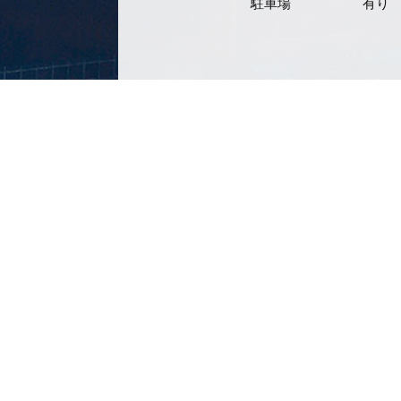
駐車場
有り